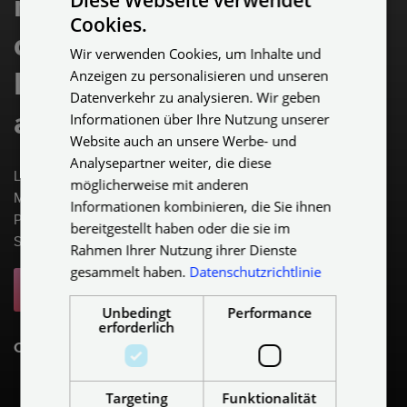
Diese Webseite verwendet
mit
Cookies.
GERMAN
detaillierten
Wir verwenden Cookies, um Inhalte und
ENGLISH
Anzeigen zu personalisieren und unseren
Produktinformationen
GERMAN
Datenverkehr zu analysieren. Wir geben
an.
Informationen über Ihre Nutzung unserer
Website auch an unsere Werbe- und
Analysepartner weiter, die diese
Lass Dich von den
möglicherweise mit anderen
Möglichkeiten inspirieren, die
Informationen kombinieren, die Sie ihnen
Plameco Dir mit
bereitgestellt haben oder die sie im
Spanndecken bietet.
Rahmen Ihrer Nutzung ihrer Dienste
gesammelt haben.
Datenschutzrichtlinie
Broschüre anfordern
Unbedingt
Performance
erforderlich
Oder vereinbare einen Termin.
Targeting
Funktionalität