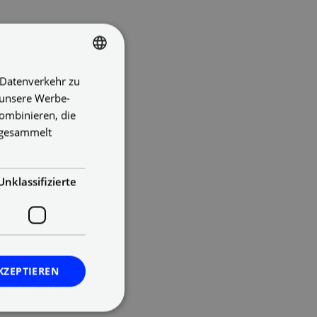
 Datenverkehr zu
GERMAN
 unsere Werbe-
ENGLISH
ombinieren, die
GERMAN
e gesammelt
Unklassifizierte
KZEPTIEREN