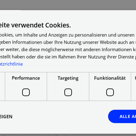
ite verwendet Cookies.
he Zustimmung von Plameco unberechtigt
okies, um Inhalte und Anzeigen zu personalisieren und unseren
r Haftungsausschlusserklärung Diese
 geben Informationen über Ihre Nutzung unserer Website auch an
 der Internetveröffentlichung in Bezug auf
er weiter, die diese möglicherweise mit anderen Informationen k
uf dieser Webseite unkorrekt sind
estellt haben oder die sie im Rahmen Ihrer Nutzung ihrer Dienst
at das keinen Effekt oder Einfluss auf
zrichtlinie
te.
Performance
Targeting
Funktionalität
ungen werden von Dritten gesammelt und auf
n von Personen, die einen Kauf bei unseren
er Fall ist, weil z. B. Produkte oder
t wurden oder eine bezahlte Partnerschaft
EIGEN
ALLE A
geben. Wir setzen alles daran, gefälschte
hema bei Unternehmensschulungen mit