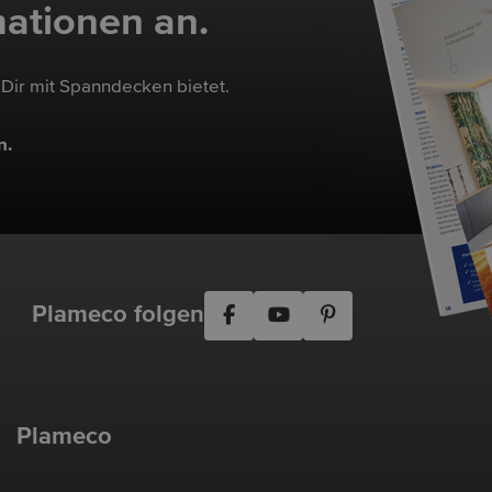
mationen an.
 Dir mit Spanndecken bietet.
n.
Plameco folgen
Plameco