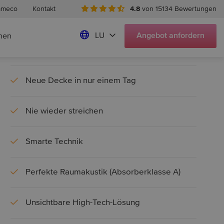
ameco
Auf Wunsch mit Beleuchtung, Akustiksystem
Kontakt
4.8
von 15134 Bewertungen
und Heizung
LU
Angebot
anfordern
hen
Erhältlich in vielen Farben und Designs
Neue Decke in nur einem Tag
Nie wieder streichen
Smarte Technik
Perfekte Raumakustik (Absorberklasse A)
Unsichtbare High-Tech-Lösung