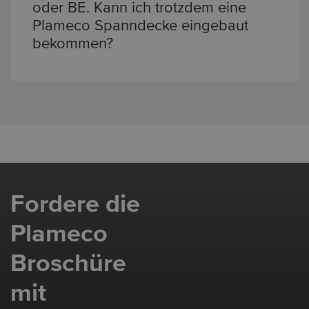
lassen? Hier findest du Deinen
Fachbetrieb
oder BE. Kann ich trotzdem eine
und kannst einen unverbindlichen Termin
Plameco Spanndecke eingebaut
vereinbaren.
bekommen?
Leider nein. Momentan verkaufen wir nur
Spanndecken in den Ländern, in denen
unsere Franchisenehmer vertreten sind.
Aktuell sind das Deutschland, Luxemburg,
Niederlande, Belgien und Österreich.
Fordere die
Plameco
Broschüre
mit